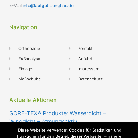
E-Mail
info@laufgut-senghas.de
Navigation
Orthopädie
Kontakt
Fußanalyse
Anfahrt
Einlagen
Impressum
Maßschuhe
Datenschutz
Aktuelle Aktionen
GORE-TEX® Produkte: Wasserdicht –
Winddicht – Atmungsaktiv
3. März 2015
„Diese Website verwendet Cookies für Statistiken und
Funktionen für den Betrieb dieser Webseite“ – nähere