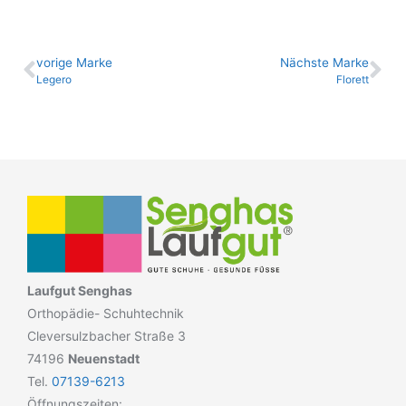
vo­ri­ge Marke
Nächste Marke
Legero
Florett
Laufgut Senghas
Orthopädie- Schuhtechnik
Cleversulzbacher Straße 3
74196
Neuenstadt
Tel.
07139-6213
Öffnungszeiten: